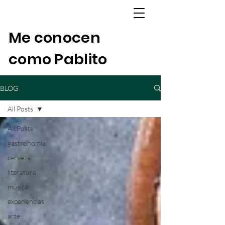
Me conocen
como Pablito
BLOG
All Posts
All Posts
gastronomía
cerveza
literatura
música
experiencias
arte