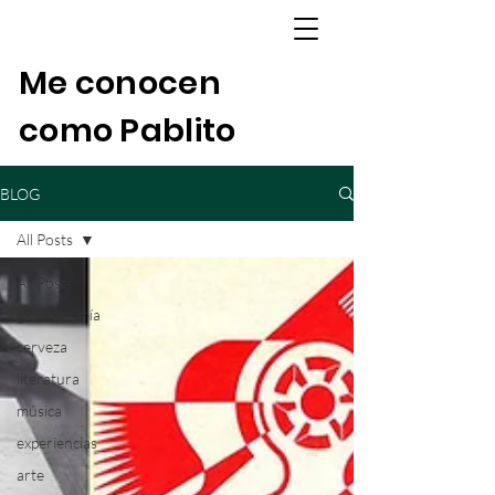
Me conocen
como Pablito
BLOG
All Posts
All Posts
gastronomía
cerveza
literatura
música
experiencias
arte