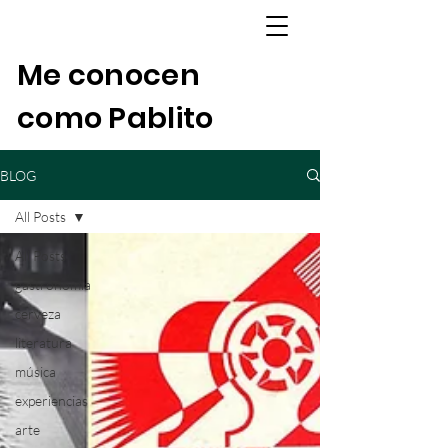
Me conocen
como Pablito
BLOG
All Posts
All Posts
gastronomía
cerveza
literatura
música
experiencias
arte