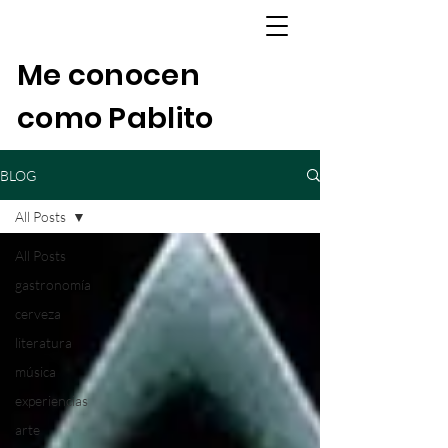
Me conocen
como Pablito
BLOG
All Posts
All Posts
gastronomía
cerveza
literatura
música
experiencias
arte