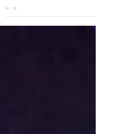
poética luminiscente que seguirá dejando estela
creativa...