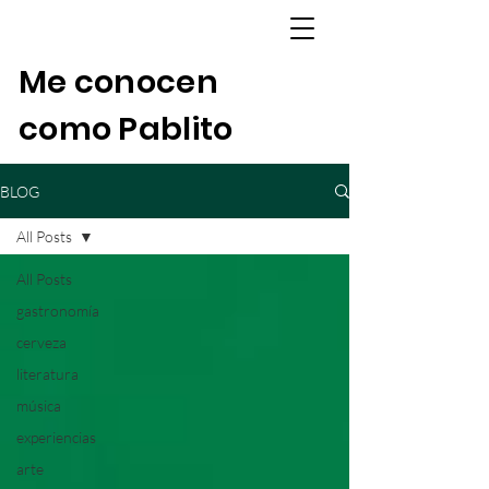
Me conocen
como Pablito
BLOG
All Posts
All Posts
gastronomía
cerveza
literatura
música
experiencias
arte