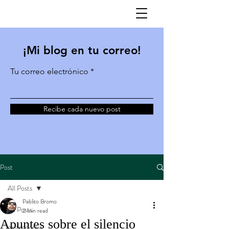
¡Mi blog en tu correo!
Tu correo electrónico
Recibe cada nuevo post
Post
All Posts
Pablito Bromo
All Posts
2 min read
Apuntes sobre el silencio
gastronomía