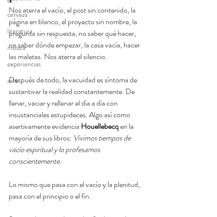
Nos aterra el vacío, el post sin contenido, la 
cerveza
página en blanco, el proyecto sin nombre, la 
literatura
pregunta sin respuesta, no saber qué hacer, 
no saber dónde empezar, la casa vacía, hacer 
música
las maletas. Nos aterra el silencio.
experiencias
Después de todo, la vacuidad es síntoma de 
arte
sustantivar la realidad constantemente. De 
llenar, vaciar y rellenar el día a día con 
insustanciales estupideces. Algo así como 
asertivamente evidencia 
Houellebecq
 en la 
mayoría de sus libros: 
Vivimos tiempos de 
vacío espiritual y lo profesamos 
conscientemente.
Lo mismo que pasa con el vacío y la plenitud, 
pasa con el principio o el fin.