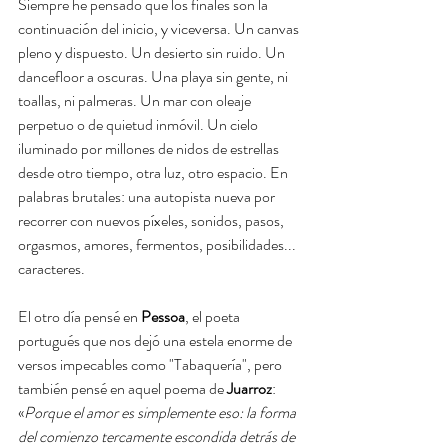
Siempre he pensado que los finales son la 
continuación del inicio, y viceversa. Un canvas 
pleno y dispuesto. Un desierto sin ruido. Un 
dancefloor a oscuras. Una playa sin gente, ni 
toallas, ni palmeras. Un mar con oleaje 
perpetuo o de quietud inmóvil. Un cielo 
iluminado por millones de nidos de estrellas 
desde otro tiempo, otra luz, otro espacio. En 
palabras brutales: una autopista nueva por 
recorrer con nuevos píxeles, sonidos, pasos, 
orgasmos, amores, fermentos, posibilidades... 
caracteres.
El otro día pensé en 
Pessoa
, el poeta 
portugués que nos dejó una estela enorme de 
versos impecables como "Tabaquería", pero 
también pensé en aquel poema de 
Juarroz
: 
«
Porque el amor es simplemente eso: la forma 
del comienzo tercamente escondida detrás de 