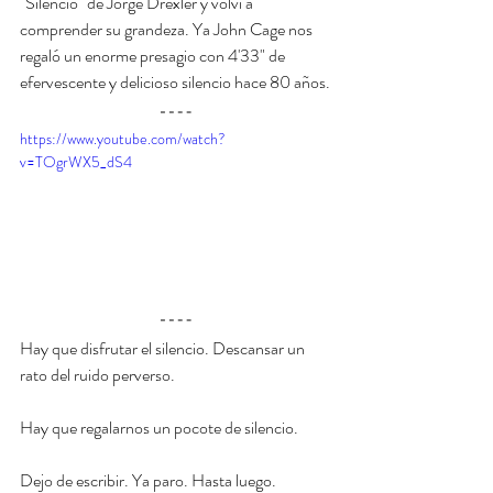
"Silencio" de Jorge Drexler y volví a 
comprender su grandeza. Ya John Cage nos 
regaló un enorme presagio con 4'33" de 
efervescente y delicioso silencio hace 80 años.
https://www.youtube.com/watch?
v=TOgrWX5_dS4
Hay que disfrutar el silencio. Descansar un 
rato del ruido perverso.
Hay que regalarnos un pocote de silencio. 
Dejo de escribir. Ya paro. Hasta luego.