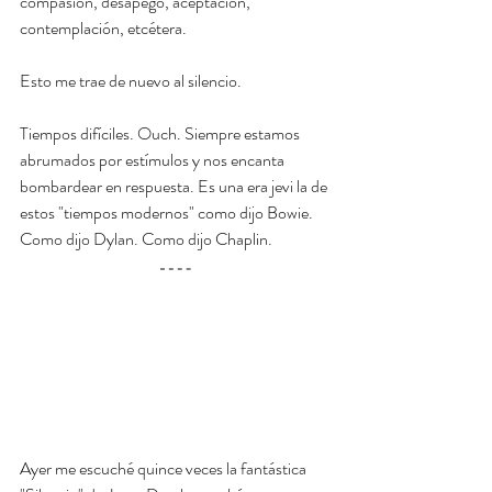
compasión, desapego, aceptación, 
contemplación, etcétera.
Esto me trae de nuevo al silencio.
Tiempos difíciles. Ouch. Siempre estamos 
abrumados por estímulos y nos encanta 
bombardear en respuesta. Es una era jevi la de 
estos "tiempos modernos" como dijo Bowie. 
Como dijo Dylan. Como dijo Chaplin.
Ayer me escuché quince veces la fantástica 