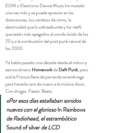
EDM o Electronic Dance Music ha mutado 
una vez más y se puede apreciar en las 
distorsiones, los cambios de ritmo, la 
electricidad que lo sobreabunda y los 
reefs
que están más apegados al sonido ácido de los 
70 y a la combustión del post punk revival de 
los 2000.
Ya había pasado una década desde el mítico y 
extraordinario 
Homework 
de
 Daft Punk
, pero 
acá la Francia llena de parranda se embriaga 
para hacerle cara de nuevo a la música disco. 
Con drogas. Fiesta. Beats.
«Por esos días estallaban sonidos 
nuevos con el glorioso 
In Rainbows
de Radiohead, el estrambótico 
Sound of silver
 de LCD 