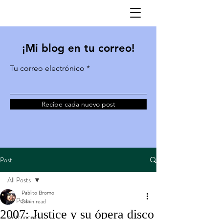
¡Mi blog en tu correo!
Tu correo electrónico
Recibe cada nuevo post
Post
All Posts
Pablito Bromo
All Posts
2 min read
2007: Justice y su ópera disco
gastronomía