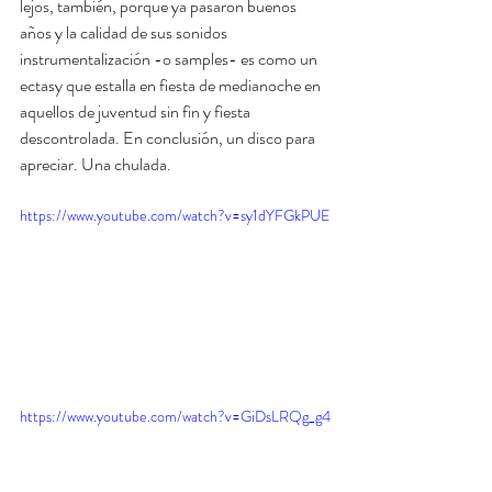
lejos, también, porque ya pasaron buenos 
años y la calidad de sus sonidos 
instrumentalización -o samples- es como un 
ectasy que estalla en fiesta de medianoche en 
aquellos de juventud sin fin y fiesta 
descontrolada. En conclusión, un disco para 
apreciar. Una chulada. 
https://www.youtube.com/watch?v=sy1dYFGkPUE
https://www.youtube.com/watch?v=GiDsLRQg_g4