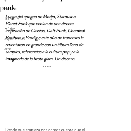
punk
cerveza
Luego del apogeo de Modjo, Stardust o 
literatura
Planet Funk que venían de una directa 
música
inspiración de Cassius, Daft Punk, Chemical 
Brothers o Prodigy; este dúo de franceses la 
experiencias
reventaron en grande con un álbum lleno de  
arte
samples, referencias a la cultura pop y a la 
imaginería de la fiesta glam. Un discazo.
Desde que empieza nos damos cuenta que el 