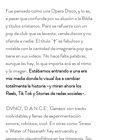
Fue pensado como una Opera Disco, y lo es, 
a pesar que confunde por su alusión a la Biblia 
y títulos cristianos. Pero se refuerza con un 
pop de club que se levanta, vende discos y no 
ofende a nadie. El título "†" es fabuloso y 
notable con la cantidad de imaginería pop que 
tiene en sus videos. No hace falta palabras, 
aunque las hay, lo que importa acá es el ritmo 
y la imagen. 
Estábamos entrando a una era 
mix media donde lo visual iba a cambiar 
totalmente la historia -y miren ahora los 
Reels, Tik Tok y Stories de redes sociales-.
'DVNO', 'D.A.N.C.E', 'Genesis' son tracks 
inolvidables y llenas de experimentación 
sonora, robótica, cool. En otras como 'Stress' 
o 'Water of Nazareth' hay estruendo y 
sensación claustrofóbica en los tímpanos. Sin 