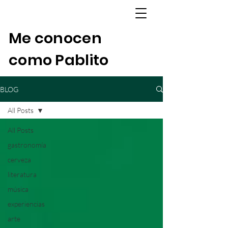
Me conocen
como Pablito
BLOG
All Posts
All Posts
gastronomía
cerveza
literatura
música
experiencias
arte