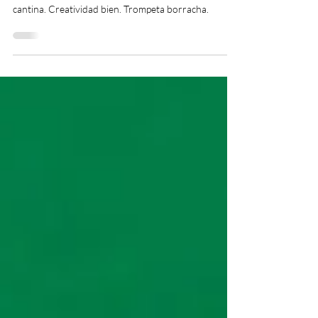
Los Cake siempre me parecieron una especie de joda
de culto, muy potente y cínica. Eclecticismo de
cantina. Creatividad bien. Trompeta borracha.