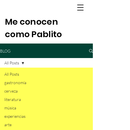
Me conocen
como Pablito
BLOG
All Posts
All Posts
gastronomía
cerveza
literatura
música
experiencias
arte