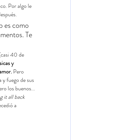
o. Por algo le 
después.
ob es como 
mentos. Te 
(casi 40 de 
sicas y 
 amor. 
Pero 
a y fuego de sus 
ro los buenos... 
g it all back 
ecedió a 