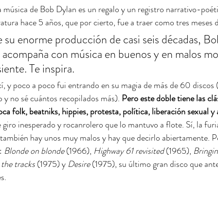
 música de Bob Dylan es un regalo y un registro narrativo-poétic
ratura hace 5 años, que por cierto, fue a traer como tres meses 
e su enorme producción de casi seis décadas, B
e acompaña con música en buenos y en malos mo
iente. Te inspira.
í, y poco a poco fui entrando en su magia de más de 60 discos 
o y no sé cuántos recopilados más). 
Pero este doble tiene las clá
ca folk, beatniks, hippies, protesta, política, liberación sexual y
 giro inesperado y rocanrolero que lo mantuvo a flote. Sí, la furi
 también hay unos muy malos y hay que decirlo abiertamente. Pe
: 
Blonde on blonde
 (1966), 
Highway 61 revisited
 (1965), 
Bringin
the tracks
 (1975) y 
Desire
 (1975), su último gran disco que ant
s.