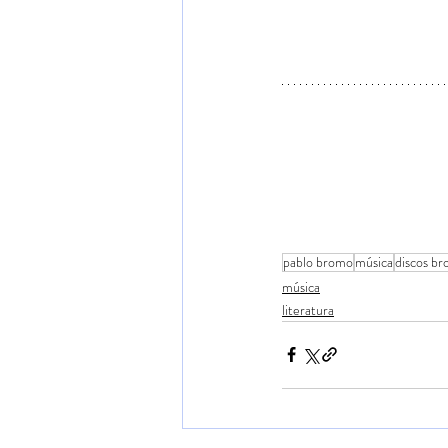
pablo bromo
música
discos br
música
literatura