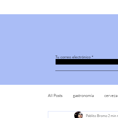
Tu correo electrónico
All Posts
gastronomía
cerveza
Pablito Bromo
2 min 