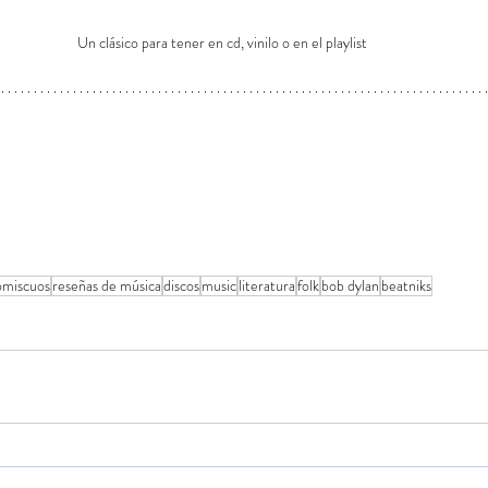
Un clásico para tener en cd, vinilo o en el playlist
omiscuos
reseñas de música
discos
music
literatura
folk
bob dylan
beatniks