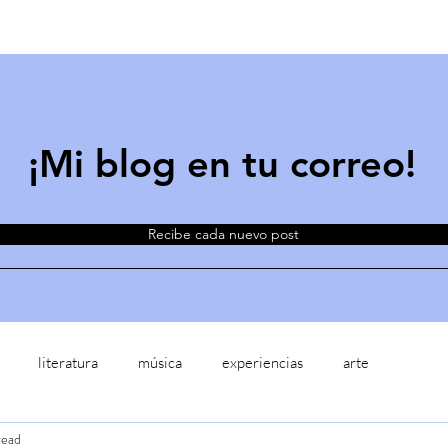
¡Mi blog en tu correo!
Recibe cada nuevo post
literatura
música
experiencias
arte
read