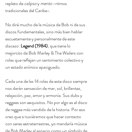
repleto de 
calipso
 y 
mento
 -ritmos 
tradicionales del Caribe-.
No diré mucho de la música de Bob ni de sus 
discos fundamentales, sino más bien hablar 
escuetamente y personalmente de este 
discazo: 
Legend (1984)
, que tiene lo 
mejorcito de Bob Marley & The Wailers con 
rolas que reflejan un sentimiento colectivo y 
un estado anímico apaciguado.
Cada una de las 14 rolas de este disco siempre 
nos darán sensación de mar, sol, brillantez, 
relajación, paz, amor y armonía. Sus dubs y 
reggaes son exquisitos. No por algo es el disco 
de reggae más vendido de la historia. Por eso 
creo que si tuviéramos que hacer contacto 
con seres extraterrestres, yo mandaría música 
de Bob Marley al espacio como un símbolo de 