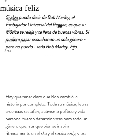
música feliz
cerveza
Si algo puedo decir de Bob Marley, el 
literatura
Embajador Universal del Reggae, es que su 
música
música te relaja y te llena de buenas vibras. Si 
pudiera pasar escuchando un solo género -
experiencias
pero no puedo- sería Bob Marley. Fijo.
arte
Hay que tener claro que Bob cambió la 
historia por completo. Toda su música, letras, 
creencias rastafari, activismo político y vida 
personal fueron determinantes para todo un 
género que, aunque bien se inspira 
rítmicamente en el 
ska
 y el 
rocksteady
, vibra 