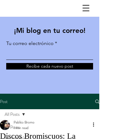
¡Mi blog en tu correo!
Tu correo electrónico
Recibe cada nuevo post
Post
All Posts
Pablito Bromo
All Posts
1 min read
Discos Bromiscuos: La
gastronomía