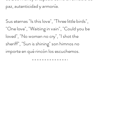
paz, autenticidad y armonía.
Sus eternas "Is this love", "Three little birds", 
"One love", "Waitiing in vain", "Could you be 
loved", "No woman no cry", "I shot the 
sheriff", "Sun is shining" son himnos no 
importe en qué rincón los escuchemos.