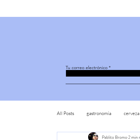
Tu correo electrónico
All Posts
gastronomía
cerveza
Pablito Bromo
2 min 