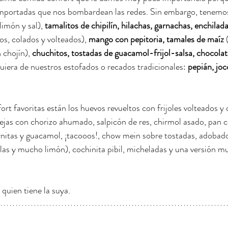
 importadas que nos bombardean las redes. Sin embargo, tenemos
limón y sal), 
tamalitos de chipilín, hilachas, garnachas, enchilad
os, colados y volteados), 
mango con pepitoria, tamales de maíz
 
 chojín), 
chuchitos, tostadas de guacamol-frijol-salsa, chocolate
quiera de nuestros estofados o recados tradicionales: 
pepián, jocó
rt favoritas están los huevos revueltos con frijoles volteados y 
ejas con chorizo ahumado, salpicón de res, chirmol asado, pan co
arnitas y guacamol, ¡tacooos!, chow mein sobre tostadas, adobad
las y mucho limón), cochinita pibil, micheladas y una versión mu
quien tiene la suya.