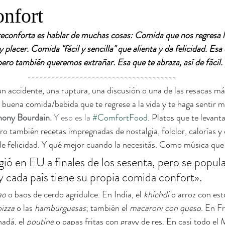
nfort
econforta es hablar de muchas cosas: Comida que nos regresa 
y placer. Comida "fácil y sencilla" que alienta y da felicidad. Es
ero también queremos extrañar. Esa que te abraza, así de fácil. 
un accidente, una ruptura, una discusión o una de las resacas má
uena comida/bebida que te regrese a la vida y te haga sentir m
ony Bourdain.
 Y eso es la 
#ComfortFood
. Platos que te levant
ero también recetas impregnadas de nostalgia, folclor, calorías y
e felicidad. Y qué mejor cuando la necesitás. Como música que 
gió en EU a finales de los sesenta, pero se popula
 cada país tiene su propia comida confort».
ao
 o baos de cerdo agridulce. En India, el 
khichdi
 o arroz con est
pizza
 o las 
hamburguesas
; también el 
macaroni con queso
. En Fr
adá, el 
poutine
 o papas fritas con gravy de res. En casi todo el 