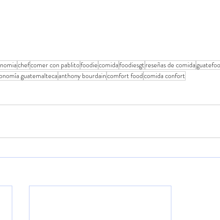
onomia
chef
comer con pablito
foodie
comida
foodiesgt
reseñas de comida
guatefoo
ronomía guatemalteca
anthony bourdain
comfort food
comida confort