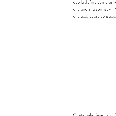
que la define como un «
una enorme sonrisa»... 
una acogedora sensación
Guatemala tiene muchí