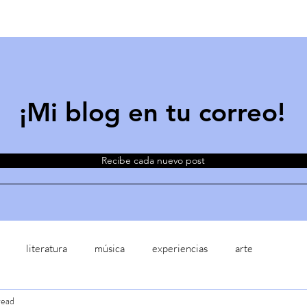
¡Mi blog en tu correo!
Recibe cada nuevo post
literatura
música
experiencias
arte
read