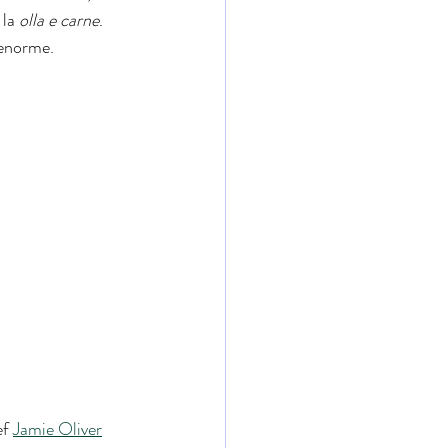
 la 
olla e carne
. 
s enorme.
f 
Jamie Oliver