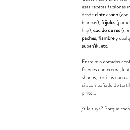
esas recetas facilones
desde 
elote asado
 (con 
blancas), 
frijoles
 (parad
hay), 
cocido de res
 (con
paches, fiambre
 y cual
suban'ik, etc.
Entre mis comidas confo
francés con crema, lent
shucos, tortillas con c
si acompañado de tortil
pinto...
¿Y la tuya? Porque cada 