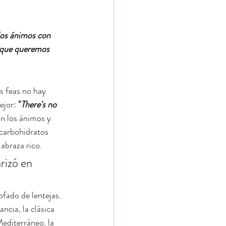
los ánimos con 
a que queremos 
s feas no hay 
ejor: 
"
There's no 
an los ánimos y 
 carbohidratos 
abraza rico.
rizó en 
ofado de lentejas. 
ancia, la clásica 
Mediterráneo, la 