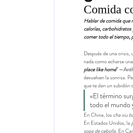
Comida co
Hablar de comida que r
calorías, carbohidratos 
comer todo el tiempo, p
Después de una crisis, 
nada como echarse una b
place like home
" 
—Anth
devuelven la sonrisa. P
que te dan un subidón d
«El término sur
todo el mundo y
En China, los
 cha siu b
En Estados Unidos, la 
sopa de cebolla
. En Can