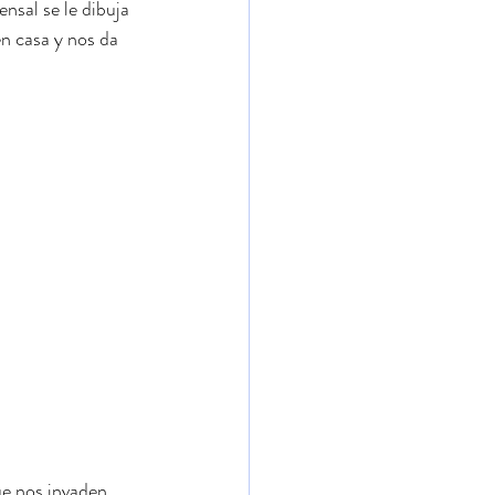
nsal se le dibuja 
n casa y nos da 
e nos invaden 