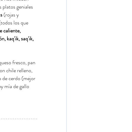
 platos geniales 
as
 (rojas y 
(todos los que 
 caliente, 
n, kaq'ik, saq'ik, 
queso fresco, pan 
n chile relleno, 
o de cerdo (mejor 
y mía de gallo 