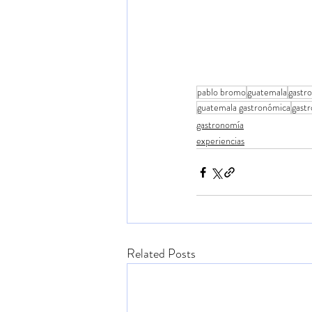
pablo bromo
guatemala
gastr
guatemala gastronómica
gast
gastronomía
experiencias
Related Posts