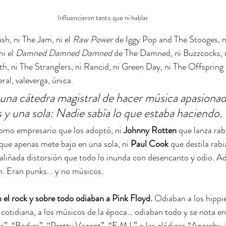
Influenciaron tanto que ni hablar
h, ni The Jam, ni el 
Raw Power
 de Iggy Pop and The Stooges, ni
i el 
Damned Damned Damned
 de The Damned, ni Buzzcocks, n
th, ni The Stranglers, ni Rancid, ni Green Day, ni The Offspring 
ral, valeverga, única.
n una cátedra magistral de hacer música apasionad
y una sola: Nadie sabía lo que estaba haciendo.
omo empresario que los adoptó, ni 
Johnny Rotten
 que lanza rab
 que apenas mete bajo en una sola, ni 
Paul Cook
 que destila rabi
saliñada distorsión que todo lo inunda con desencanto y odio. 
n. Eran punks... y no músicos.
el rock y sobre todo odiaban a Pink Floyd. 
Odiaban a los hippies
 cotidiana, a los músicos de la época… odiaban todo y se nota en 
s”, “Bodies”, “Pretty Vacant”, “E.M.I.” o las cládicas “Anarchy