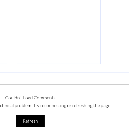
Couldn’t Load Comments
technical problem. Try reconnecting or refreshing the page.
Discos Bromiscuos: Blur y su
Refresh
Britpop