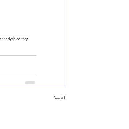
kennedys
black flag
See All