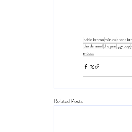
pablo bromo
música
discos br
the damned
the jam
iggy pop
música
Related Posts