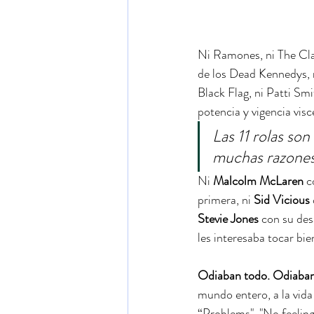
Ni Ramones, ni The Clas
de los Dead Kennedys, n
Black Flag, ni Patti Smi
potencia y vigencia visce
Las 11 rolas so
muchas razones 
Ni 
Malcolm McLaren
 c
primera, ni 
Sid Vicious
Stevie Jones
 con su de
les interesaba tocar bie
Odiaban todo. Odiaban 
mundo entero, a la vida
“Problems", "No feeling