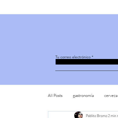
Tu correo electrónico
All Posts
gastronomía
cerveza
Pablito Bromo
2 min 