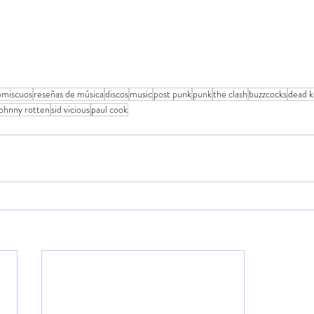
omiscuos
reseñas de música
discos
music
post punk
punk
the clash
buzzcocks
dead 
johnny rotten
sid vicious
paul cook