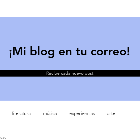
¡Mi blog en tu correo!
Recibe cada nuevo post
literatura
música
experiencias
arte
read