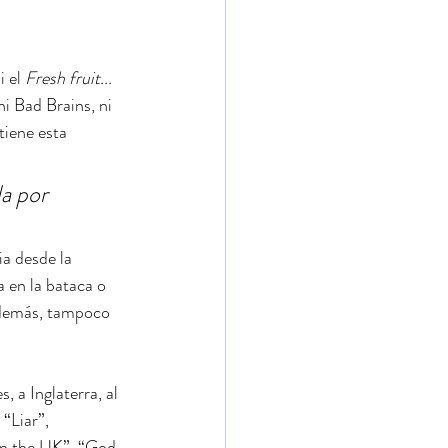
 el 
Fresh fruit...
i Bad Brains, ni 
tiene esta 
a por 
ia desde la 
a en la bataca o 
Además, tampoco 
, a Inglaterra, al 
“Liar”, 
 in the UK”, “God 