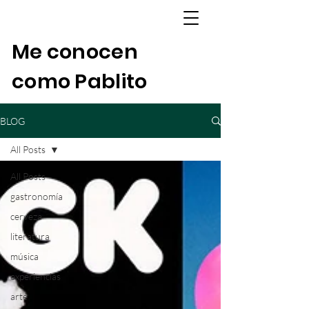
Me conocen
como Pablito
BLOG
All Posts
All Posts
gastronomía
cerveza
literatura
música
experiencias
arte