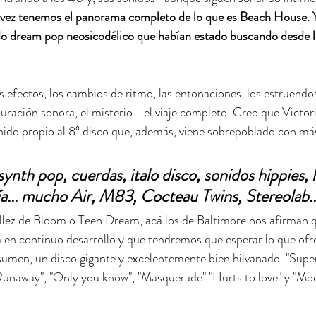
 vez tenemos el panorama completo de lo que es Beach House. 
do dream pop neosicodélico que habían estado buscando desde lo
efectos, los cambios de ritmo, las entonaciones, los estruendos 
puración sonora, el misterio... el viaje completo. Creo que Victor
onido propio al 8º disco que, además, viene sobrepoblado con m
ynth pop, cuerdas, italo disco, sonidos hippies, l
a... mucho Air, M83, Cocteau Twins, Stereolab..
cillez de Bloom o Teen Dream, acá los de Baltimore nos afirman 
 en continuo desarrollo y que tendremos que esperar lo que ofre
umen, un disco gigante y excelentemente bien hilvanado. "Super
Runaway", "Only you know", "Masquerade" "Hurts to love" y "Mode