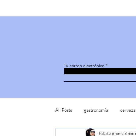
Tu correo electrónico
All Posts
gastronomía
cerveza
Pablito Bromo
3 min 