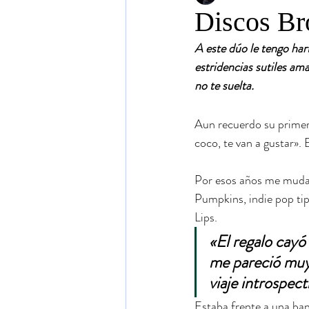
Discos Br
A este dúo le tengo har
estridencias sutiles a
no te suelta.
Aun recuerdo su primer
coco, te van a gustar».
Por esos años me muda
Pumpkins, indie pop ti
Lips.
«El regalo cayó
me pareció muy
viaje introspect
Estaba frente a una ba