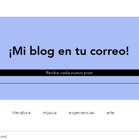
¡Mi blog en tu correo!
Recibe cada nuevo post
literatura
música
experiencias
arte
read