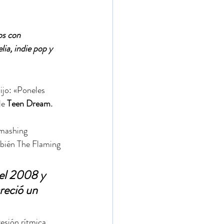
os con 
ia, indie pop y 
jo: «Poneles 
e 
Teen Dream.
Smashing 
bién The Flaming 
el 2008 y 
reció un 
esión rítmica.