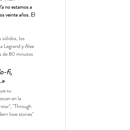
Ya no estamos a 
s veinte años. El 
sólidos, los 
ia Legrand y Alex 
ás de 80 minutos 
o-fi, 
.»
que su 
zcan en la 
star", "Through 
rn love stories" 