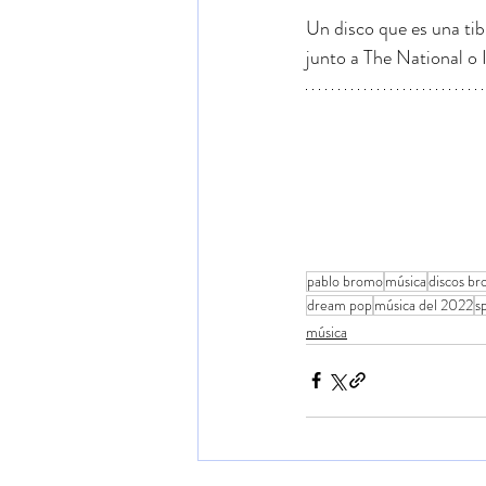
Un disco que es una tib
junto a The National o 
pablo bromo
música
discos br
dream pop
música del 2022
s
música