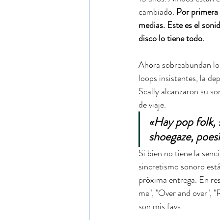
cambiado. 
Por primera
medias. Este es el soni
disco lo tiene todo.
Ahora sobreabundan los 
loops insistentes, la de
Scally alcanzaron su s
de viaje.
«Hay pop folk, s
shoegaze, poesí
Si bien no tiene la sen
sincretismo sonoro está
próxima entrega. En res
me", "Over and over", "
son mis favs. 