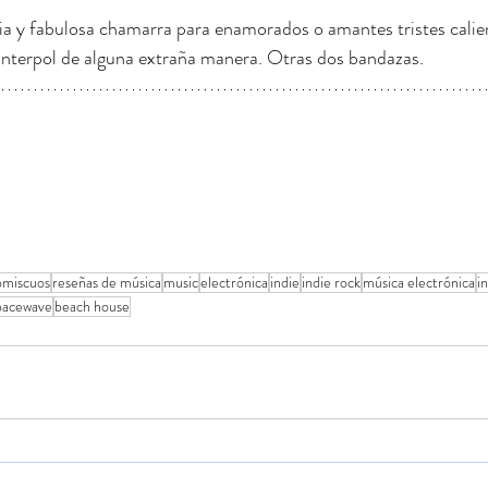
ia y fabulosa chamarra para enamorados o amantes tristes calient
Interpol de alguna extraña manera. Otras dos bandazas.
omiscuos
reseñas de música
music
electrónica
indie
indie rock
música electrónica
i
pacewave
beach house