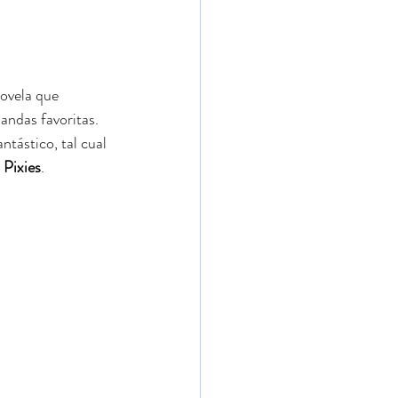
novela que 
andas favoritas. 
tástico, tal cual 
 
Pixies
.