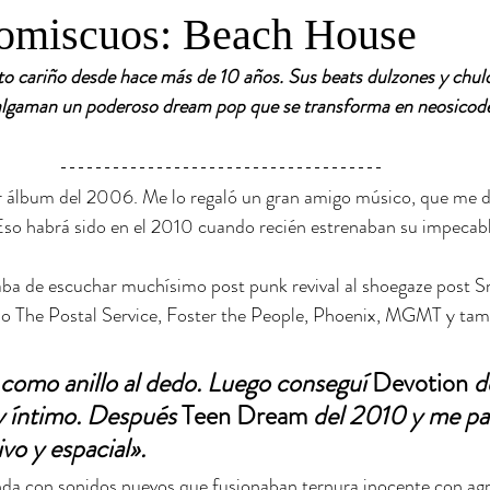
omiscuos: Beach House
to cariño desde hace más de 10 años. Sus beats dulzones y chul
malgaman un poderoso dream pop que se transforma en neosicodel
 álbum del 2006. Me lo regaló un gran amigo músico, que me di
 Eso habrá sido en el 2010 cuando recién estrenaban su impecabl
ba de escuchar muchísimo
post punk revival al shoegaze post 
po The Postal Service, Foster the People, Phoenix, MGMT y tam
 como anillo al dedo. Luego conseguí 
Devotion
 d
 íntimo. Después 
Teen Dream
 del 2010 y me pa
ivo y espacial».
nda con sonidos nuevos que fusionaban ternura inocente con agr