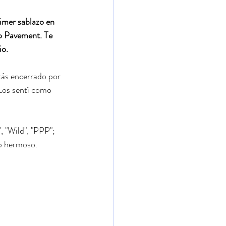
imer sablazo en 
o Pavement. Te 
io.
tás encerrado por 
 Los sentí como 
, "Wild", "PPP"; 
ro hermoso.