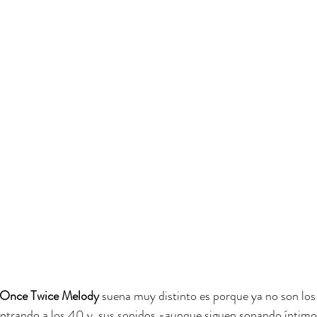
Once Twice Melody 
suena muy distinto es porque ya no son los
ntrando a los 40 y, sus sonidos -aunque siguen sonando íntimo