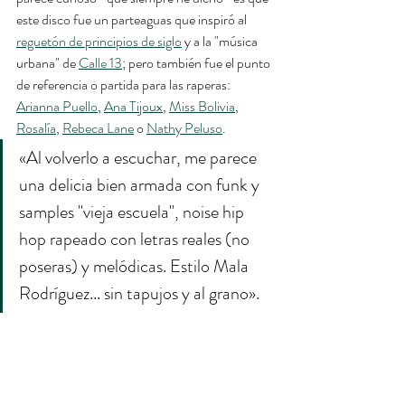
este disco fue un parteaguas que inspiró al 
reguetón de principios de siglo
 y a la "música 
urbana" de 
Calle 13
; pero también fue el punto 
de referencia o partida para las raperas: 
Arianna Puello
, 
Ana Tijoux
, 
Miss Bolivia
, 
Rosalía
, 
Rebeca Lane
 o 
Nathy Peluso
.
«Al volverlo a escuchar, me parece 
una delicia bien armada con funk y 
samples "vieja escuela", noise hip 
hop rapeado con letras reales (no 
poseras) y melódicas. Estilo Mala 
Rodríguez... sin tapujos y al grano».