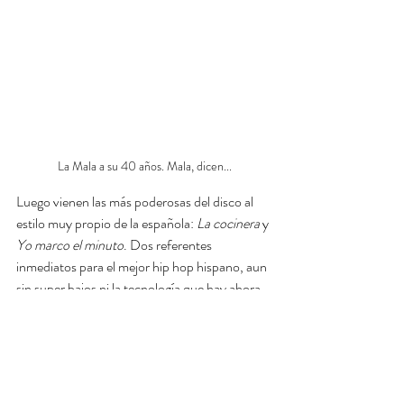
La Mala a su 40 años. Mala, dicen...
Luego vienen las más poderosas del disco al 
estilo muy propio de la española: 
La cocinera
 y 
Yo marco el minuto
. Dos referentes 
inmediatos para el mejor hip hop hispano, aun 
sin super bajos ni la tecnología que hay ahora. 
Pero suenan bien. Muy bien. Dos rolas que 
inspiraron a todo un movimiento feminista y a 
una revolución -hasta poética- de la nueva 
manera deconstruida de ver el mundo. 
Después de estas se viene el cierre del disco, 