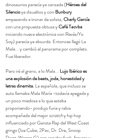
dinosaurios parecía ya cansada (
Héroes del 
Silencio
 ya disueltos y con 
Bunbury
empezando a tronar de solista, 
Charly García
con una propuesta obtusa y 
Café Tacvba
iniciando nueva electrónica con Revés/Yo 
Soy) parecía ya absurda. Entonces llegó La 
Mala... y cambió el panorama por completo. 
Fue liberador.
Pero iré al grano, a lo Mala... 
Lujo Ibérico es 
una explosión de beats, joda, honestidad y 
letras dinamita.
 La española, que incluso se 
auto llamaba Mala María -todavía apegada y 
un poco miedosa a lo que estaba 
proponiendo- produjo furia y rabia 
acompañada del mejor 
scratch
 y hip hop 
influenciado por Gansta Rap del West Coast 
gringo (Ice Cube, 2Pac, Dr. Dre, Snoop 
Dogg, Warren G) con sonidos funk, frescos y 