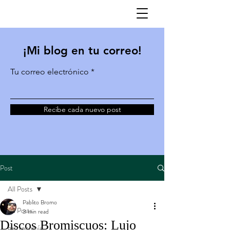
¡Mi blog en tu correo!
Tu correo electrónico
Recibe cada nuevo post
Post
All Posts
Pablito Bromo
All Posts
3 min read
Discos Bromiscuos: Lujo
gastronomía