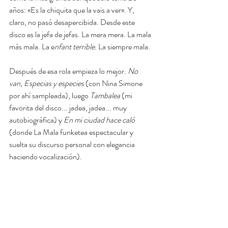
años: «Es la chiquita que la vais a ver». Y, 
claro, no pasó desapercibida. Desde este 
disco es la jefa de jefas. La mera mera. La mala 
más mala. La e
nfant terrible. 
La siempre mala.
Después de esa rola empieza lo mejor. 
No 
van
, 
Especias y especies
 (con Nina Simone 
por ahí sampleada), luego 
Tambalea
 (mi 
favorita del disco... jadea, jadea... muy 
autobiográfica) y 
En mi ciudad hace caló
(donde La Mala funketea espectacular y 
suelta su discurso personal con elegancia 
haciendo vocalización).