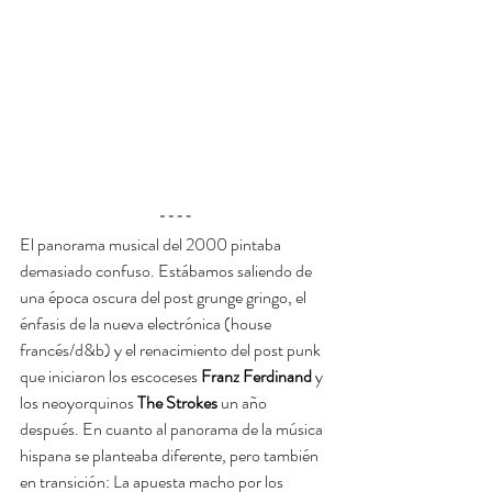
El panorama musical del 2000 pintaba 
demasiado confuso. Estábamos saliendo de 
una época oscura del post grunge gringo, el 
énfasis de la nueva electrónica (house 
francés/d&b) y el renacimiento del post punk 
que iniciaron los escoceses 
Franz Ferdinand
 y 
los neoyorquinos 
The Strokes
 un año 
después. En cuanto al panorama de la música 
hispana se planteaba diferente, pero también 
en transición: La apuesta macho por los 