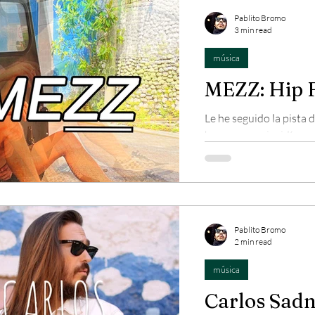
Pablito Bromo
3 min read
música
MEZZ: Hip F
Le he seguido la pista
hace poco coincidí por
toques. NO TAN CHILL d
Pablito Bromo
2 min read
música
Carlos Sadn