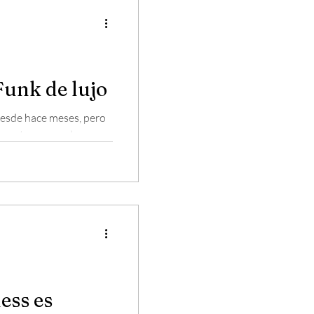
unk de lujo
 desde hace meses, pero
 suerte en uno de sus
ecía el evento,...
ess es