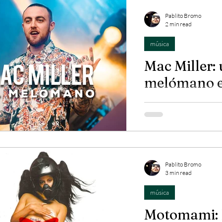
Pablito Bromo
2 min read
música
Mac Miller:
melómano e
Además de hacer hip h
novedoso, Mac Miller f
sensible para la música.
Pablito Bromo
3 min read
música
Motomami: 