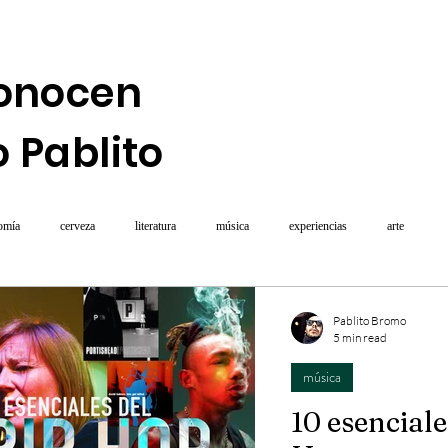
onocen
 Pablito
omía
cerveza
literatura
música
experiencias
arte
Pablito Bromo
5 min read
música
10 esenciale