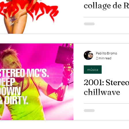
collage de 
¿El mejor disco en esp
Seguramente sí. Un dis
sexual ni musical...
Pablito Bromo
2 min read
música
2001: Stereo
chillwave
Con un sonido muy el
Dirty está lleno de funk,
groove...