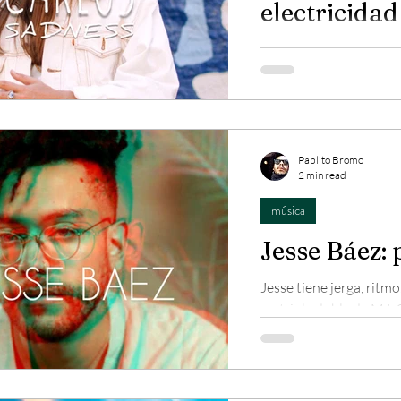
electricida
El concierto del españ
emociones de principio 
indietrónica y uno que o
Pablito Bromo
2 min read
música
Jesse Báez:
Jesse tiene jerga, ritm
un triple doble de MJ, 