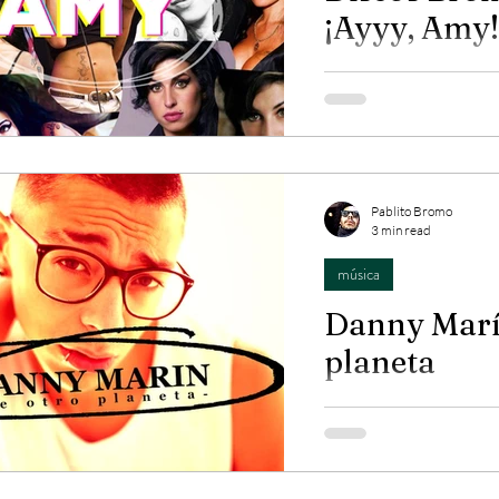
¡Ayyy, Amy!
Back to black es uno d
solamente te erizan la 
el silencio...
Pablito Bromo
3 min read
música
Danny Marín
planeta
Su nueva rola viene a
video que nos adelanta
próximos discos...