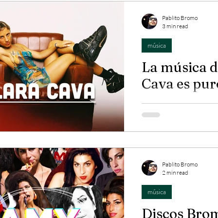
Pablito Bromo
3 min read
música
La música d
Cava es pur
Esta argentina es un hí
desde neo soul, reggae,
r&b jazzy super fresco..
Pablito Bromo
2 min read
música
Discos Brom