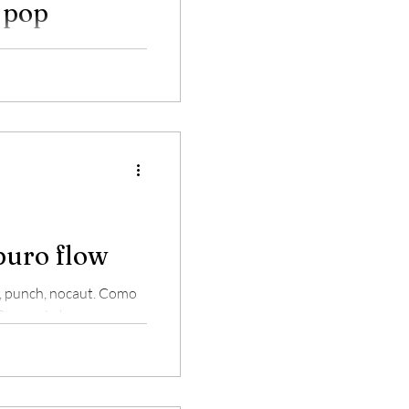
d pop
ol fue un cúmulo de
a fin. Pop, rap, baladas,
tro ritmo tropical...
 puro flow
o, punch, nocaut. Como
Curry o Lebron...