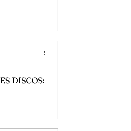
 dub, dancehall, soul,
nero ha influenciado
ES DISCOS:
os del 2024. Desde
y Peluso hasta The