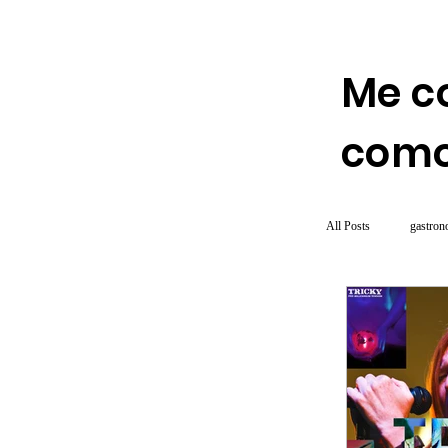
Me c
como
All Posts
gastron