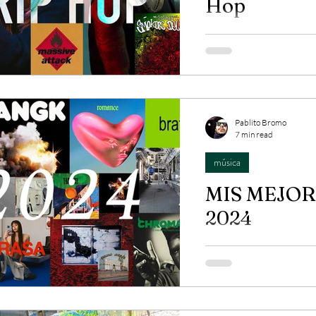
Hop
Amalgamado con reggae,
hip hop y jazz; este gé
muchísimo...
Pablito Bromo
7 min read
música
MIS MEJOR
2024
Acá mis discos favorit
Kendrick Lamar y Nath
Smile y Fontaines DC...