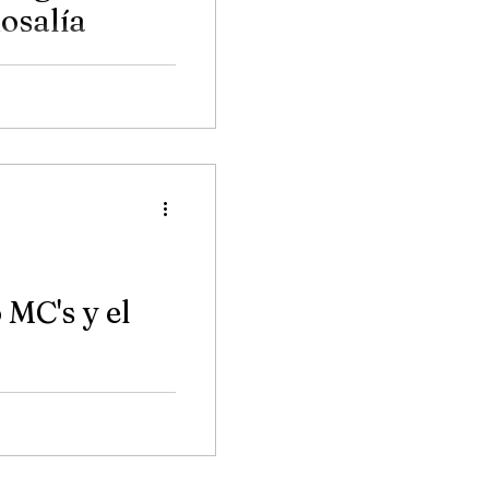
Rosalía
añol del 2022?
co remix sin género
 MC's y el
ectrónico, Deep Down &
 soul, gospel, lo fi, deep