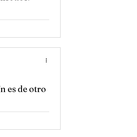
e esos discos que
piel y llenan de música
 es de otro
compañada de un buen
 a los sonidos de sus