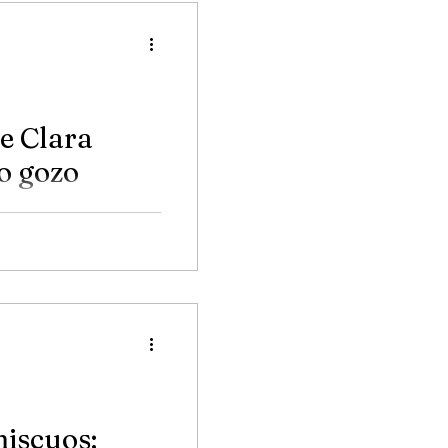
e Clara
o gozo
brido de géneros. Va
 trap, pop, hip hop a
.
iscuos: