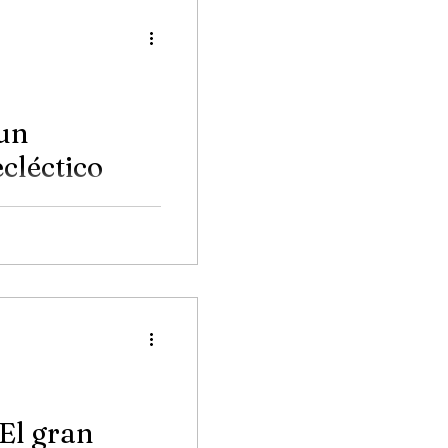
 un
cléctico
op espontáneo y
ue un tipo prodigio y
..
El gran